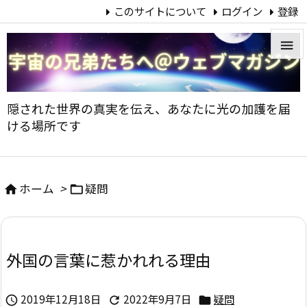
このサイトについて
ログイン
登録


メニュ
隠された世界の真実を伝え、あなたに光の加護を届

ける場所です
サイド

前へ
ホーム
>
疑問



次へ

外国の言葉に惹かれれる理由
検索
2019年12月18日
2022年9月7日
疑問


