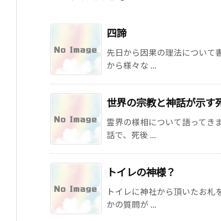
四諦
先日から因果の理法について
から様々な ...
世界の宗教と神話が示す
霊界の様相について語ってき
話で、死後 ...
トイレの神様？
トイレに神社から頂いたお札
かの質問が ...