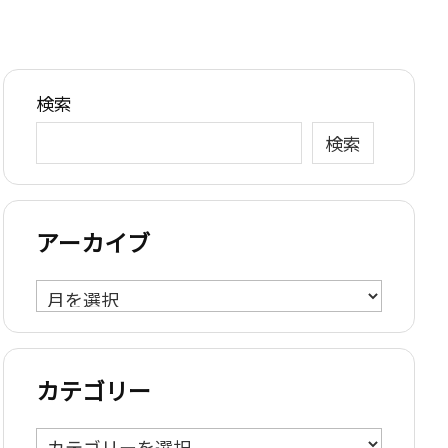
検索
検索
アーカイブ
ア
ー
カ
イ
カテゴリー
ブ
カ