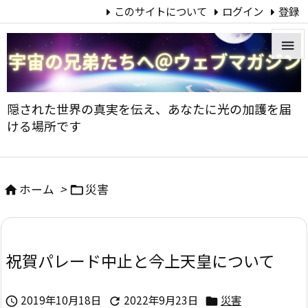
このサイトについて
ログイン
登録


メニュ
隠された世界の真実を伝え、あなたに光の加護を届

ける場所です
サイド

前へ
ホーム
>
災害



次へ

祝賀パレード中止と今上天皇について
検索
2019年10月18日
2022年9月23日
災害


