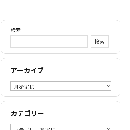
検索
検索
アーカイブ
ア
ー
カ
イ
カテゴリー
ブ
カ