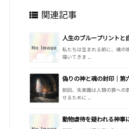
関連記事

人生のブループリントと
私たちは生まれる前に、魂の
描いてきま ...
偽りの神と魂の封印｜第
前回、失楽園は人類の罪への
せるために ...
動物虐待を疑われる神事