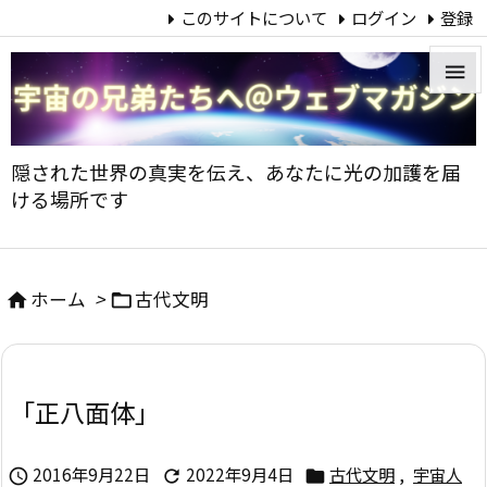
このサイトについて
ログイン
登録


メニュ
隠された世界の真実を伝え、あなたに光の加護を届

ける場所です
サイド

前へ
ホーム
>
古代文明



次へ

「正八面体」
検索
2016年9月22日
2022年9月4日
古代文明
,
宇宙人


