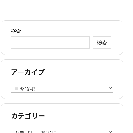
検索
検索
アーカイブ
ア
ー
カ
イ
カテゴリー
ブ
カ