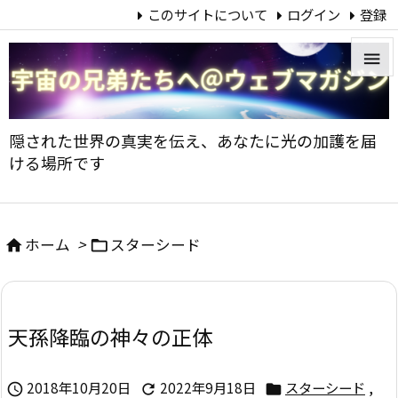
このサイトについて
ログイン
登録


メニュ
隠された世界の真実を伝え、あなたに光の加護を届

ける場所です
サイド

前へ
ホーム
>
スターシード



次へ

天孫降臨の神々の正体
検索
2018年10月20日
2022年9月18日
スターシード
,


