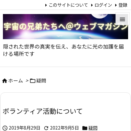
このサイトについて
ログイン
登録


メニュ
隠された世界の真実を伝え、あなたに光の加護を届

ける場所です
サイド

前へ
ホーム
>
疑問



次へ

ボランティア活動について
検索
2019年8月29日
2022年9月5日
疑問


