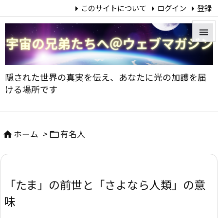
このサイトについて
ログイン
登録


メニュ
隠された世界の真実を伝え、あなたに光の加護を届

ける場所です
サイド

前へ
ホーム
>
有名人



次へ

「たま」の前世と「さよなら人類」の意
検索
味