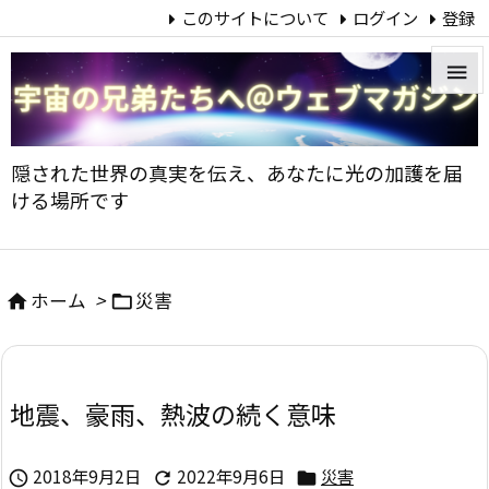
このサイトについて
ログイン
登録


メニュ
隠された世界の真実を伝え、あなたに光の加護を届

ける場所です
サイド

前へ
ホーム
>
災害



次へ

地震、豪雨、熱波の続く意味
検索
2018年9月2日
2022年9月6日
災害


