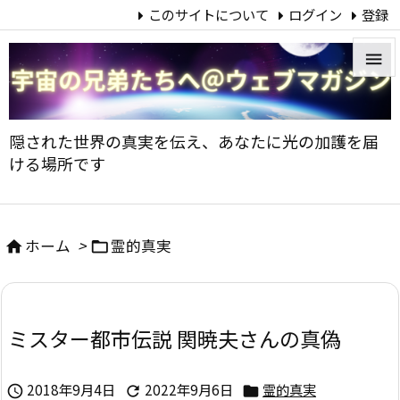
このサイトについて
ログイン
登録


メニュ
隠された世界の真実を伝え、あなたに光の加護を届

ける場所です
サイド

前へ
ホーム
>
霊的真実



次へ

ミスター都市伝説 関暁夫さんの真偽
検索
2018年9月4日
2022年9月6日
霊的真実


