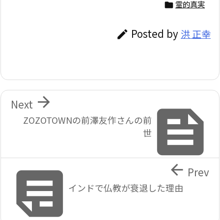
霊的真実

Posted by
洪 正幸


Next

ZOZOTOWNの前澤友作さんの前
世


Prev
インドで仏教が衰退した理由