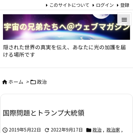
このサイトについて
ログイン
登録


メニュ
隠された世界の真実を伝え、あなたに光の加護を届

ける場所です
サイド

前へ
ホーム
>
政治



次へ

国際問題とトランプ大統領
検索
2019年5月22日
2022年9月17日
政治
,
政治家
,


