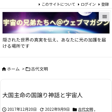
このサイトについて
ログイン
登録


メニュ
隠された世界の真実を伝え、あなたに光の加護を届

ける場所です
サイド

前へ
ホーム
>
古代文明



次へ

大国主命の国譲り神話と宇宙人
検索
2017年12月20日
2022年9月9日
古代文明
,


