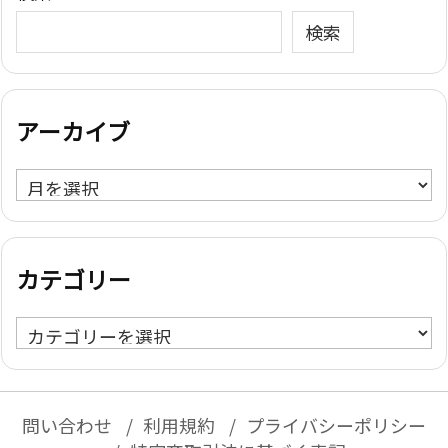
検索
アーカイブ
ア
ー
カ
イ
カテゴリー
ブ
カ
テ
ゴ
リ
問い合わせ
利用規約
プライバシーポリシー
ー