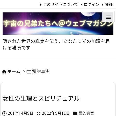
このサイトについて
ログイン
登録


メニュ
隠された世界の真実を伝え、あなたに光の加護を届

ける場所です
サイド

前へ
ホーム
>
霊的真実



次へ

女性の生理とスピリチュアル
検索
2017年4月9日
2022年9月11日
霊的真実


