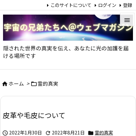
このサイトについて
ログイン
登録


メニュ
隠された世界の真実を伝え、あなたに光の加護を届

ける場所です
サイド

前へ
ホーム
>
霊的真実



次へ

皮革や毛皮について
検索
2022年1月30日
2022年8月21日
霊的真実


