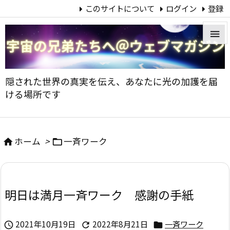
このサイトについて
ログイン
登録


メニュ
隠された世界の真実を伝え、あなたに光の加護を届

ける場所です
サイド

前へ
ホーム
>
一斉ワーク



次へ

明日は満月一斉ワーク 感謝の手紙
検索
2021年10月19日
2022年8月21日
一斉ワーク


