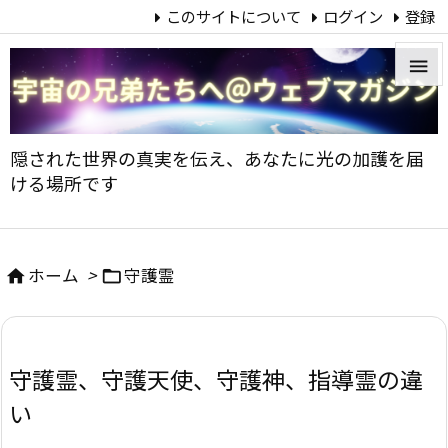
このサイトについて
ログイン
登録


メニュ
隠された世界の真実を伝え、あなたに光の加護を届

ける場所です
サイド

前へ
ホーム
>
守護霊



次へ

守護霊、守護天使、守護神、指導霊の違
検索
い