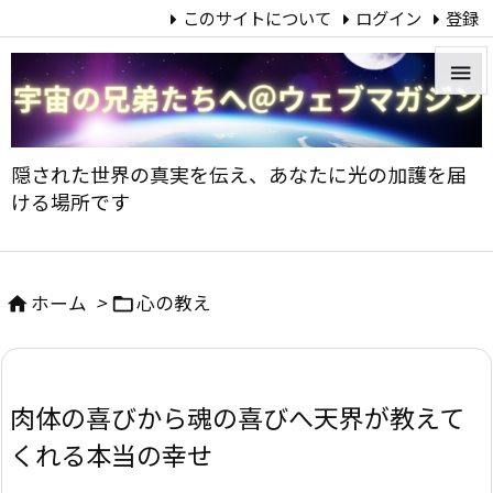
このサイトについて
ログイン
登録


メニュ
隠された世界の真実を伝え、あなたに光の加護を届

ける場所です
サイド

前へ
ホーム
>
心の教え



次へ

肉体の喜びから魂の喜びへ――天界が教えて
検索
くれる本当の幸せ