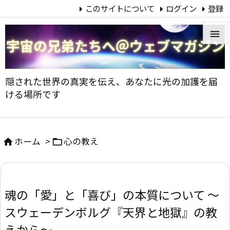
このサイトについて
ログイン
登録


メニュ
隠された世界の真実を伝え、あなたに光の加護を届

ける場所です
サイド

前へ
ホーム
>
心の教え



次へ

魂の「愛」と「喜び」の本質について ～
検索
スウェーデンボルグ『天界と地獄』の教
えから～