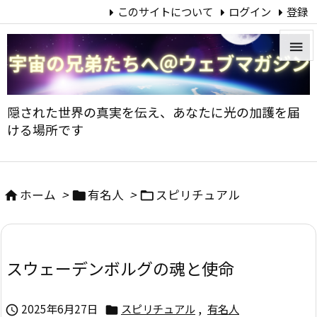
このサイトについて
ログイン
登録


メニュ
隠された世界の真実を伝え、あなたに光の加護を届

ける場所です
サイド

前へ
ホーム
>
有名人
>
スピリチュアル




次へ

スウェーデンボルグの魂と使命
検索
2025年6月27日
スピリチュアル
,
有名人

