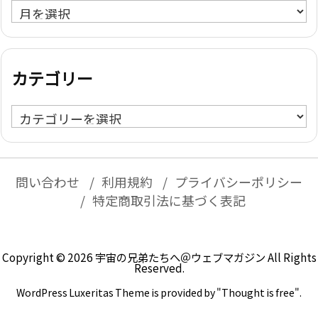
ア
ー
カ
イ
カテゴリー
ブ
カ
テ
ゴ
リ
問い合わせ
利用規約
プライバシーポリシー
ー
特定商取引法に基づく表記
Copyright ©
2026
宇宙の兄弟たちへ＠ウェブマガジン
All Rights
Reserved.
WordPress Luxeritas Theme is provided by "
Thought is free
".