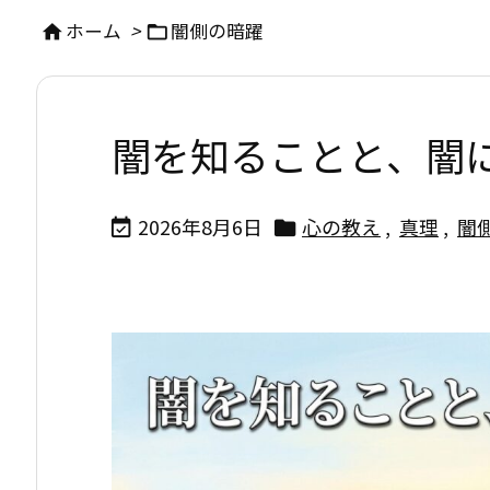
ホーム
>
闇側の暗躍


闇を知ることと、闇
2026年8月6日
心の教え
,
真理
,
闇

