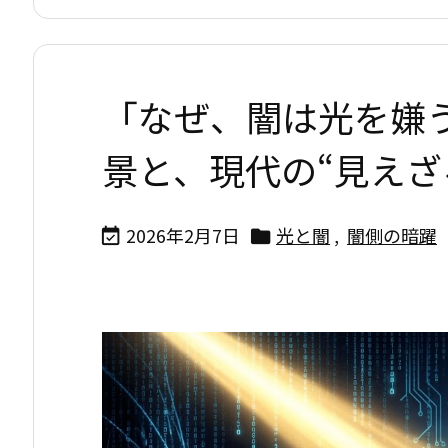
「なぜ、闇は光を嫌
景と、現代の“見えざ
2026年2月7日
光と闇
,
闇側の暗躍

