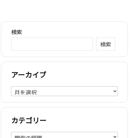
検索
検索
アーカイブ
ア
ー
カ
イ
カテゴリー
ブ
カ