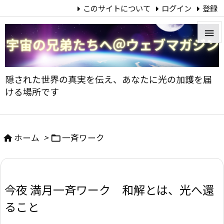
このサイトについて
ログイン
登録


メニュ
隠された世界の真実を伝え、あなたに光の加護を届

ける場所です
サイド

前へ
ホーム
>
一斉ワーク



次へ

今夜 満月一斉ワーク 和解とは、光へ還
検索
ること