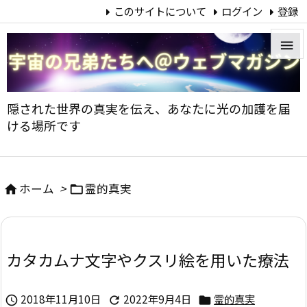
このサイトについて
ログイン
登録


メニュ
隠された世界の真実を伝え、あなたに光の加護を届

ける場所です
サイド

前へ
ホーム
>
霊的真実



次へ

カタカムナ文字やクスリ絵を用いた療法
検索
2018年11月10日
2022年9月4日
霊的真実


