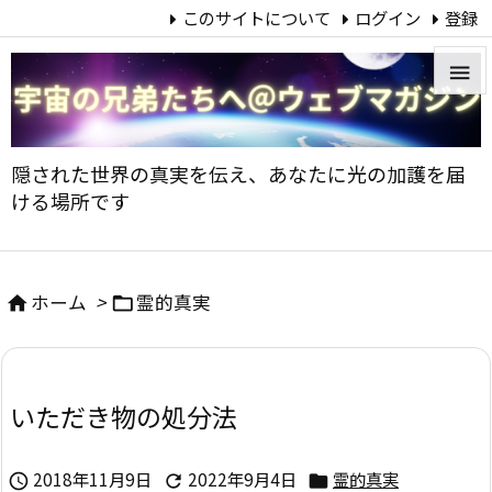
このサイトについて
ログイン
登録


メニュ
隠された世界の真実を伝え、あなたに光の加護を届

ける場所です
サイド

前へ
ホーム
>
霊的真実



次へ

いただき物の処分法
検索
2018年11月9日
2022年9月4日
霊的真実


