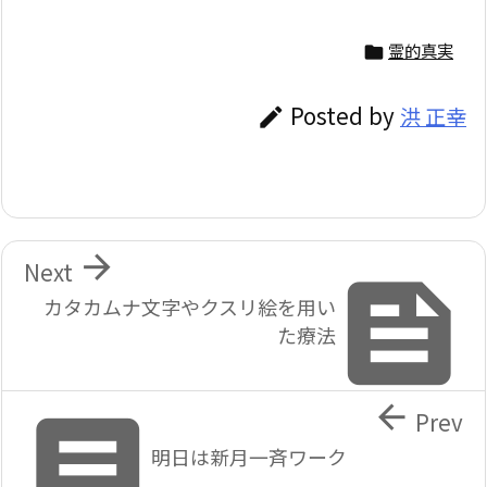
霊的真実

Posted by
洪 正幸


Next

カタカムナ文字やクスリ絵を用い
た療法


Prev
明日は新月一斉ワーク