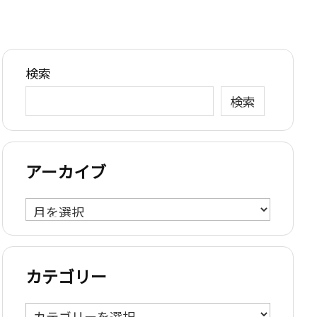
検索
検索
アーカイブ
ア
ー
カ
イ
カテゴリー
ブ
カ