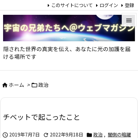
このサイトについて
ログイン
登録


メニュ
隠された世界の真実を伝え、あなたに光の加護を届

ける場所です
サイド

前へ
ホーム
>
政治



次へ

チベットで起こったこと
検索
2019年7月7日
2022年9月18日
政治
,
闇側の暗躍


