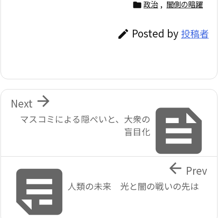
政治
,
闇側の暗躍

Posted by
投稿者


Next

マスコミによる隠ぺいと、大衆の
盲目化


Prev
人類の未来 光と闇の戦いの先は