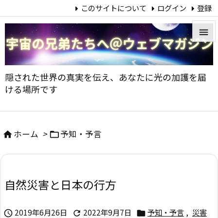
このサイトについて
ログイン
登録


メニュ
隠された世界の真実を伝え、あなたに光の加護を届

ける場所です
サイド

前へ
ホーム
>
予知・予言



次へ

自然災害と日本の行方
検索
2019年6月26日
2022年9月7日
予知・予言
,
災害


