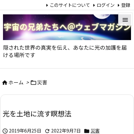
このサイトについて
ログイン
登録


メニュ
隠された世界の真実を伝え、あなたに光の加護を届

ける場所です
サイド

前へ
ホーム
>
災害



次へ

光を土地に流す瞑想法
検索
2019年6月25日
2022年9月7日
災害


