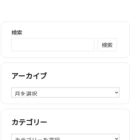
検索
検索
アーカイブ
ア
ー
カ
イ
カテゴリー
ブ
カ