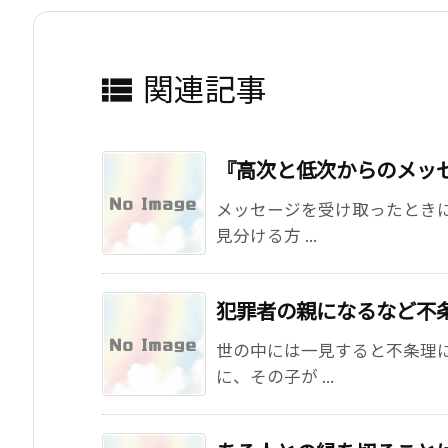
関連記事

『高次と低次からのメッ
メッセージを受け取ったとき
見分ける方 ...
犯罪者の親になるなど不
世の中には一見すると不条理
に、その子が ...