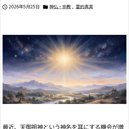
2026年5月25日
神仏・宗教
,
霊的真実


最近、天御祖神という神名を耳にする機会が増