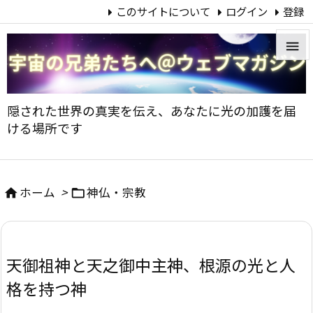
このサイトについて
ログイン
登録


メニュ
隠された世界の真実を伝え、あなたに光の加護を届

ける場所です
サイド

前へ
ホーム
>
神仏・宗教



次へ

天御祖神と天之御中主神、根源の光と人
検索
格を持つ神