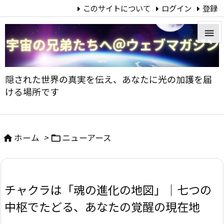
このサイトについて
ログイン
登録


メニュ
隠された世界の真実を伝え、あなたに光の加護を届

ける場所です
サイド

前へ
ホーム
>
ニューアース



次へ

チャクラは「魂の進化の地図」｜七つの
検索
中枢でたどる、あなたの覚醒の現在地