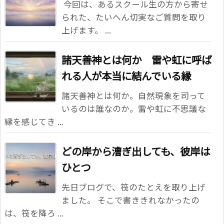
今回は、あるスクール生の方から寄せ
られた、たいへん切実なご質問を取り
上げます。 ...
諸天善神とは何か 雷や虹に呼ば
れる人が本当に結んでいる縁
諸天善神とは何か。自然現象を司って
いるのは誰なのか。雷や虹に不思議な
縁を感じてき ...
どの岸から漕ぎ出しても、彼岸は
ひとつ
先日ブログで、筏のたとえを取り上げ
ました。 そこで書ききれなかったの
は、筏を降ろ ...